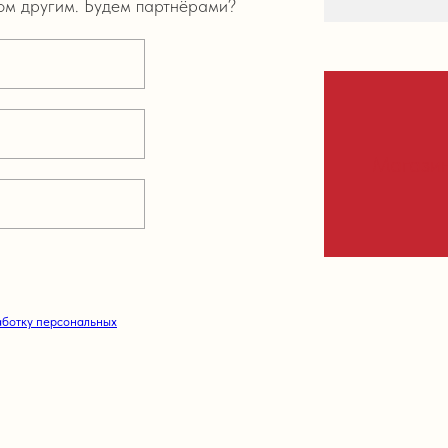
том другим. Будем партнёрами?
Магази
ботку персональных